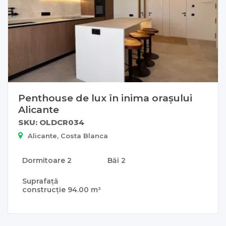
Penthouse de lux în inima orașului
Alicante
SKU: OLDCR034
Alicante, Costa Blanca
Dormitoare
2
Băi
2
Suprafață
construcție
94.00 m²