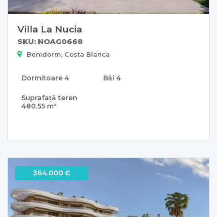
Villa La Nucia
SKU: NOAG0668
Benidorm, Costa Blanca
Dormitoare
4
Băi
4
Suprafață teren
480.55 m²
364.000 Є