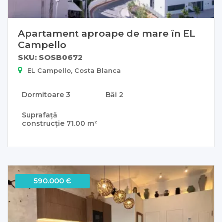
Apartament aproape de mare în EL
Campello
SKU: SOSB0672
EL Campello, Costa Blanca
Dormitoare
3
Băi
2
Suprafață
construcție
71.00 m²
590.000 Є