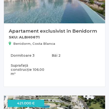
Apartament exclusivist în Benidorm
SKU: ALBH0671
Benidorm, Costa Blanca
Dormitoare
3
Băi
2
Suprafață
construcție
106.00
m²
421.000 Є