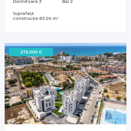
Dormitoare
3
Băi
2
Suprafață
construcție
83.00 m²
275.000 Є