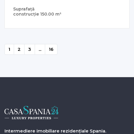
Suprafață
construcție
150.00 m²
1
2
3
...
16
Intermediere imobiliare rezidențiale Spania.