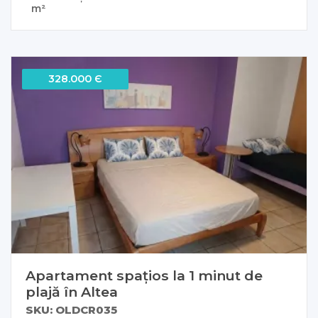
m²
328.000 Є
Apartament spațios la 1 minut de
plajă în Altea
SKU: OLDCR035