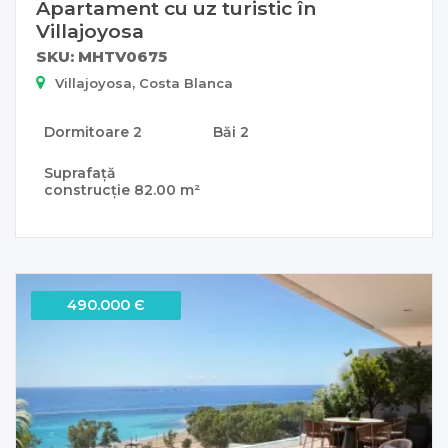
Apartament cu uz turistic în
Villajoyosa
SKU: MHTV0675
Villajoyosa, Costa Blanca
Dormitoare
2
Băi
2
Suprafață
construcție
82.00 m²
490.000 Є