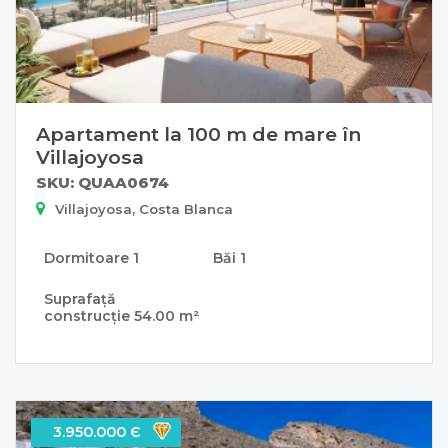
Apartament la 100 m de mare în
Villajoyosa
SKU: QUAA0674
Villajoyosa, Costa Blanca
Dormitoare
1
Băi
1
Suprafață
construcție
54.00 m²
3.950.000 Є