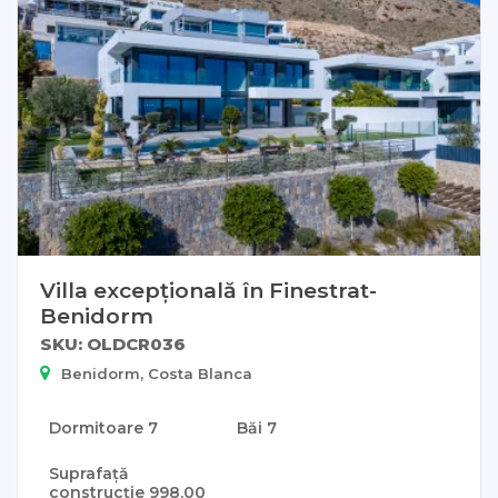
Villa excepțională în Finestrat-
Benidorm
SKU: OLDCR036
Benidorm, Costa Blanca
Dormitoare
7
Băi
7
Suprafață
construcție
998.00