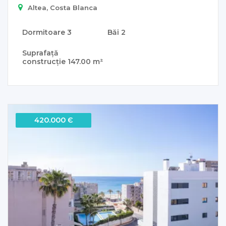
Altea, Costa Blanca
Dormitoare
3
Băi
2
Suprafață
construcție
147.00 m²
420.000 Є