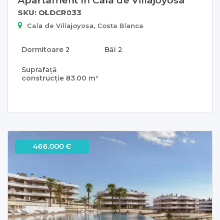
SKU: OLDCR033
Cala de Villajoyosa, Costa Blanca
Dormitoare
2
Băi
2
Suprafață
construcție
83.00 m²
466.000 Є