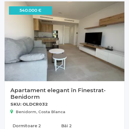
540.000 Є
Apartament elegant în Finestrat-
Benidorm
SKU: OLDCR032
Benidorm, Costa Blanca
Dormitoare
2
Băi
2