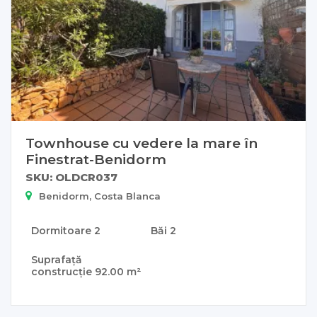
Townhouse cu vedere la mare în
Finestrat-Benidorm
SKU: OLDCR037
Benidorm, Costa Blanca
Dormitoare
2
Băi
2
Suprafață
construcție
92.00 m²