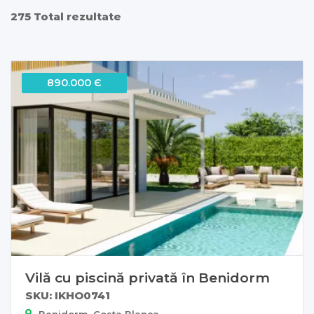
275 Total rezultate
890.000 Є
Vilă cu piscină privată în Benidorm
SKU: IKHO0741
Benidorm, Costa Blanca