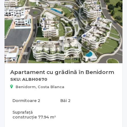
Apartament cu grădină în Benidorm
SKU: ALBH0670
Benidorm, Costa Blanca
Dormitoare
2
Băi
2
Suprafață
construcție
77.94 m²