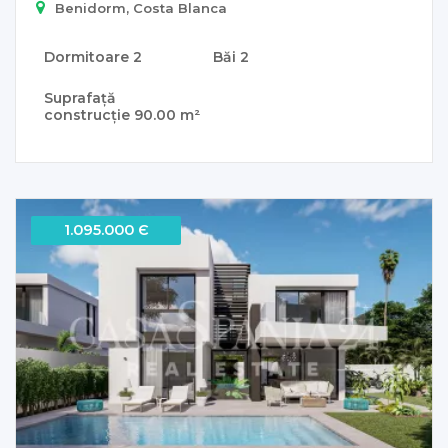
Benidorm, Costa Blanca
Dormitoare
2
Băi
2
Suprafață
construcție
90.00 m²
1.095.000 Є