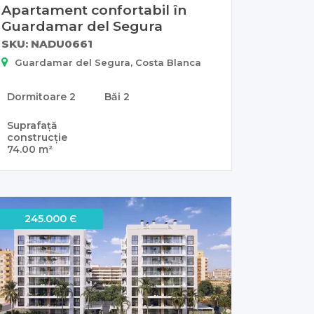
Apartament confortabil în
Guardamar del Segura
SKU: NADU0661
Guardamar del Segura, Costa Blanca
Dormitoare
2
Băi
2
Suprafață
construcție
74.00 m²
245.000 Є