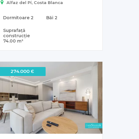
Alfaz del Pí, Costa Blanca
Dormitoare
2
Băi
2
Suprafață
construcție
74.00 m²
274.000 Є