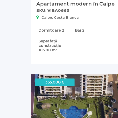
Apartament modern în Calpe
SKU: VIBA0663
Calpe, Costa Blanca
Dormitoare
2
Băi
2
Suprafață
construcție
105.00 m²
355.000 Є