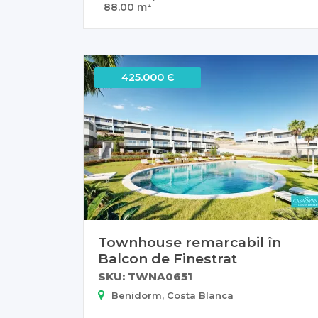
88.00 m²
425.000 Є
Townhouse remarcabil în
Balcon de Finestrat
SKU: TWNA0651
Benidorm, Costa Blanca