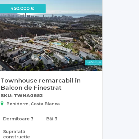
450.000 Є
Townhouse remarcabil în
Balcon de Finestrat
SKU: TWNA0652
Benidorm, Costa Blanca
Dormitoare
3
Băi
3
Suprafață
construcție