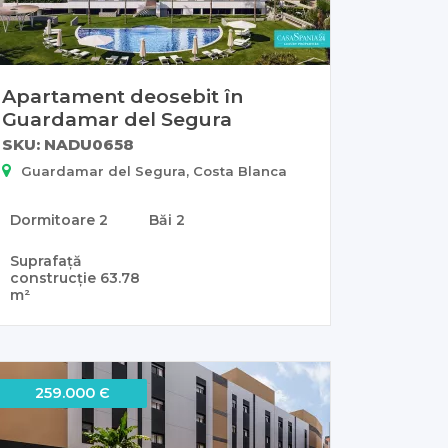
Apartament deosebit în
Guardamar del Segura
SKU: NADU0658
Guardamar del Segura, Costa Blanca
Dormitoare
2
Băi
2
Suprafață
construcție
63.78
m²
259.000 Є