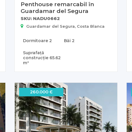
Penthouse remarcabil în
Guardamar del Segura
SKU: NADU0662
Guardamar del Segura, Costa Blanca
Dormitoare
2
Băi
2
Suprafață
construcție
65.62
m²
260.000 Є