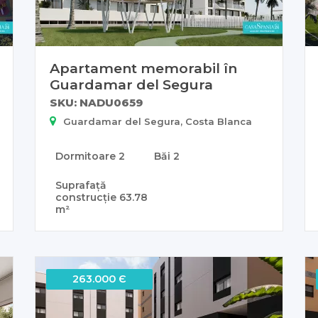
Apartament memorabil în
Guardamar del Segura
SKU: NADU0659
Guardamar del Segura, Costa Blanca
Dormitoare
2
Băi
2
Suprafață
construcție
63.78
m²
263.000 Є