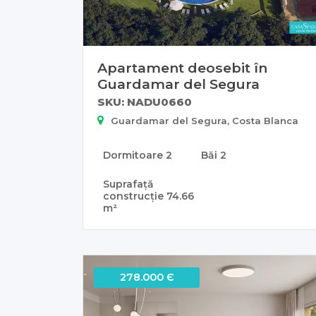
Apartament deosebit în
Guardamar del Segura
SKU: NADU0660
Guardamar del Segura, Costa Blanca
Dormitoare
2
Băi
2
Suprafață
construcție
74.66
m²
278.000 Є