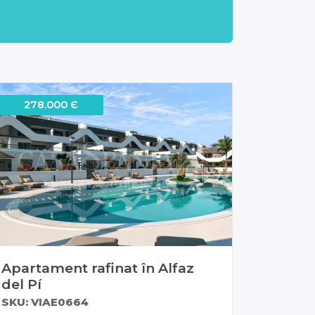
278.000 Є
Apartament rafinat în Alfaz
del Pí
SKU: VIAE0664