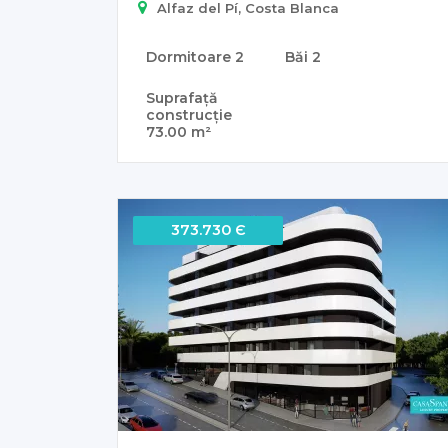
Alfaz del Pí, Costa Blanca
Dormitoare
2
Băi
2
Suprafață
construcție
73.00 m²
373.730 Є