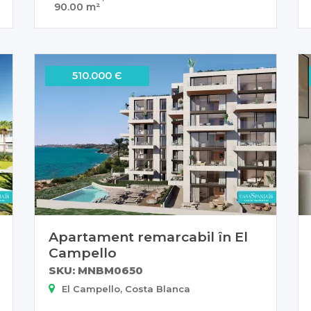
90.00 m²
510.000 Є
Apartament remarcabil în El
Campello
SKU: MNBM0650
El Campello, Costa Blanca