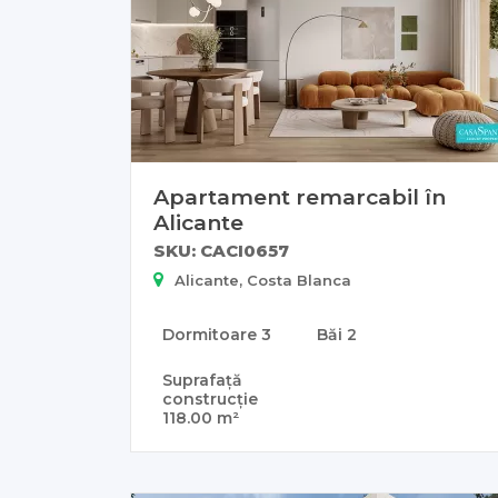
Apartament remarcabil în
Alicante
SKU: CACI0657
Alicante, Costa Blanca
Dormitoare
3
Băi
2
Suprafață
construcție
118.00 m²