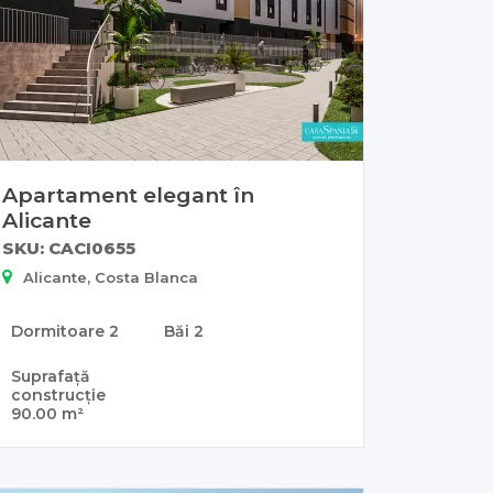
Apartament elegant în
Alicante
SKU: CACI0655
Alicante, Costa Blanca
Dormitoare
2
Băi
2
Suprafață
construcție
90.00 m²