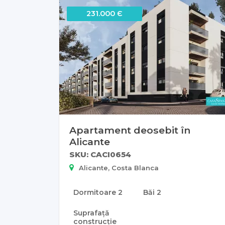
231.000 Є
Apartament deosebit în
Alicante
SKU: CACI0654
Alicante, Costa Blanca
Dormitoare
2
Băi
2
Suprafață
construcție