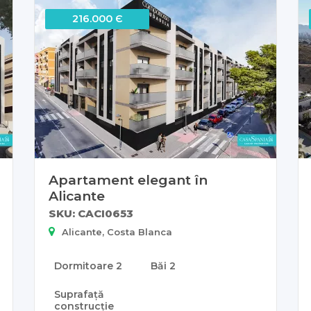
216.000 Є
Apartament elegant în
Alicante
SKU: CACI0653
Alicante, Costa Blanca
Dormitoare
2
Băi
2
Suprafață
construcție