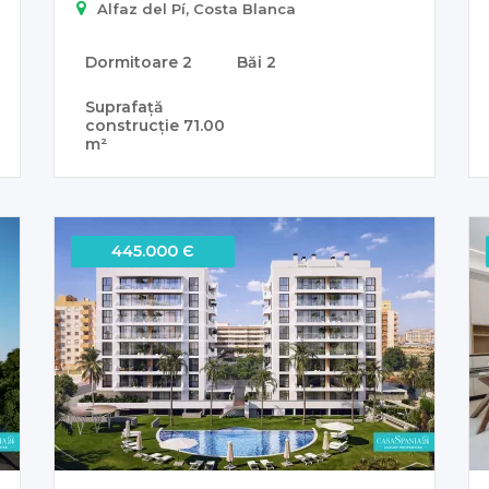
Alfaz del Pí, Costa Blanca
Dormitoare
2
Băi
2
Suprafață
construcție
71.00
m²
445.000 Є