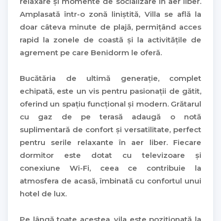
relaxare și momente de socializare în aer liber.
Amplasată într-o zonă liniștită, Villa se află la
doar câteva minute de plajă, permițând acces
rapid la zonele de coastă și la activitățile de
agrement pe care Benidorm le oferă.
Bucătăria de ultimă generație, complet
echipată, este un vis pentru pasionații de gătit,
oferind un spațiu funcțional și modern. Grătarul
cu gaz de pe terasă adaugă o notă
suplimentară de confort și versatilitate, perfect
pentru serile relaxante în aer liber. Fiecare
dormitor este dotat cu televizoare și
conexiune Wi-Fi, ceea ce contribuie la
atmosfera de acasă, îmbinată cu confortul unui
hotel de lux.
Pe lângă toate acestea, vila este poziționată la