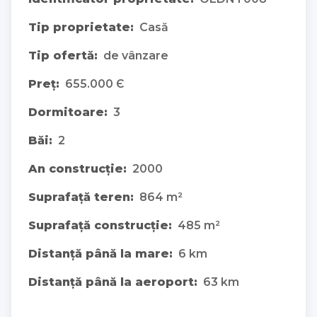
Tip proprietate:
Casă
Tip ofertă:
de vânzare
Preț:
655.000 Є
Dormitoare:
3
Băi:
2
An construcție:
2000
Suprafață teren:
864 m²
Suprafață construcție:
485 m²
Distanță până la mare:
6 km
Distanță până la aeroport:
63 km