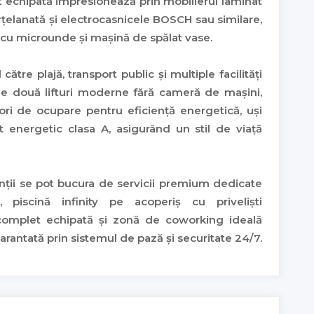
t echipată impresionează prin mobilierul laminat
rțelanată și electrocasnicele BOSCH sau similare,
or cu microunde și mașină de spălat vase.
ătre plajă, transport public și multiple facilități
 de două lifturi moderne fără cameră de mașini,
ori de ocupare pentru eficiență energetică, uși
 energetic clasa A, asigurând un stil de viață
enții se pot bucura de servicii premium dedicate
, piscină infinity pe acoperiș cu priveliști
s complet echipată și zonă de coworking ideală
arantată prin sistemul de pază și securitate 24/7.