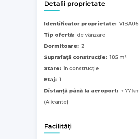
Detalii proprietate
Identificator proprietate:
VIBA06
Tip ofertă:
de vânzare
Dormitoare:
2
Suprafață construcție:
105 m²
Stare:
în construcție
Etaj:
1
Distanță până la aeroport:
≈ 77 k
(Alicante)
Facilități