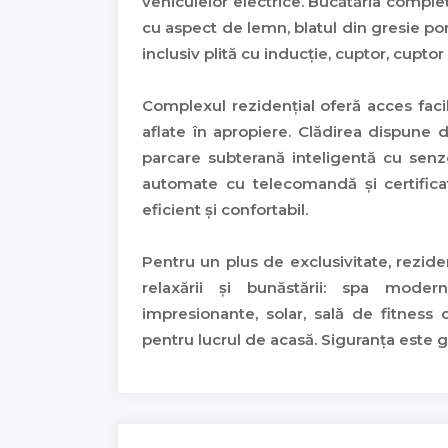
vehiculelor electrice. Bucătăria comple
cu aspect de lemn, blatul din gresie po
inclusiv plită cu inducție, cuptor, cupt
Complexul rezidențial oferă acces facil c
aflate în apropiere. Clădirea dispune
parcare subterană inteligentă cu senz
automate cu telecomandă și certificat
eficient și confortabil.
Pentru un plus de exclusivitate, rezid
relaxării și bunăstării: spa modern
impresionante, solar, sală de fitnes
pentru lucrul de acasă. Siguranța este g