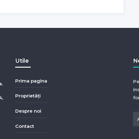
Utile
N
Prima pagina
Pe
a.
in
Proprietăți
4,
fo
Despre noi
Contact