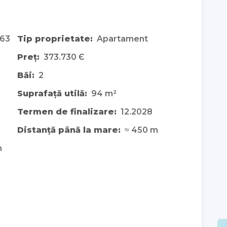
63
Tip proprietate:
Apartament
Preț:
373.730 Є
Băi:
2
Suprafață utilă:
94 m²
Termen de finalizare:
12.2028
Distanță până la mare:
≈ 450 m
m