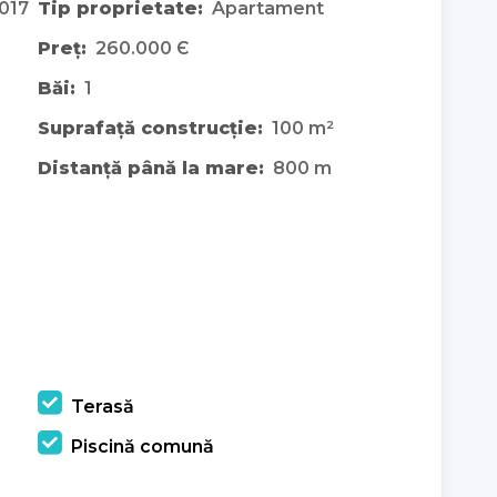
017
Tip proprietate:
Apartament
Preț:
260.000 Є
Băi:
1
Suprafață construcție:
100 m²
Distanță până la mare:
800 m
Terasă
Piscină comună