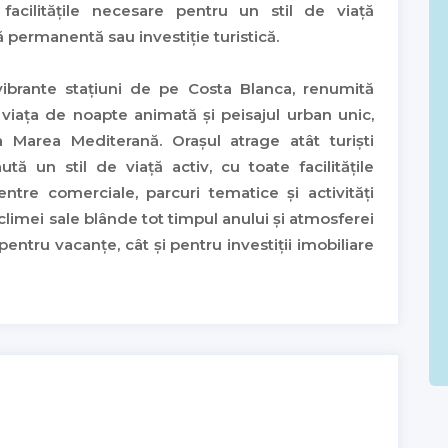
 facilitățile necesare pentru un stil de viață
ă permanentă sau investiție turistică.
brante stațiuni de pe Costa Blanca, renumită
, viața de noapte animată și peisajul urban unic,
Marea Mediterană. Orașul atrage atât turiști
ută un stil de viață activ, cu toate facilitățile
tre comerciale, parcuri tematice și activități
 climei sale blânde tot timpul anului și atmosferei
ntru vacanțe, cât și pentru investiții imobiliare