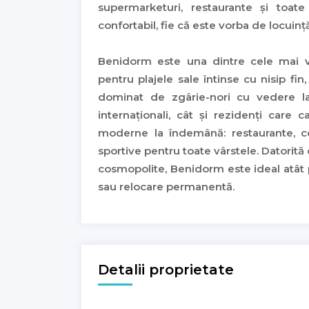
supermarketuri, restaurante și toate
confortabil, fie că este vorba de locuinț
Benidorm este una dintre cele mai vi
pentru plajele sale întinse cu nisip fin
dominat de zgârie-nori cu vedere la 
internaționali, cât și rezidenți care ca
moderne la îndemână: restaurante, cen
sportive pentru toate vârstele. Datorită
cosmopolite, Benidorm este ideal atât pe
sau relocare permanentă.
Detalii proprietate