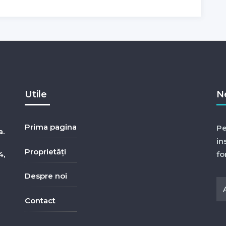
Utile
N
Prima pagina
Pe
a.
in
Proprietăți
4,
fo
Despre noi
Contact