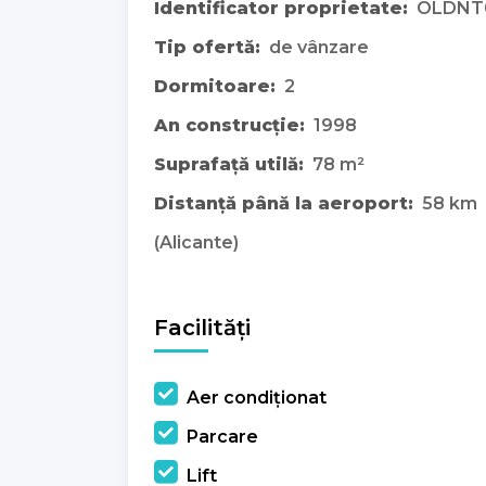
Identificator proprietate:
OLDNT
Tip ofertă:
de vânzare
Dormitoare:
2
An construcție:
1998
Suprafață utilă:
78 m²
Distanță până la aeroport:
58 km
(Alicante)
Facilități
Aer condiționat
Parcare
Lift