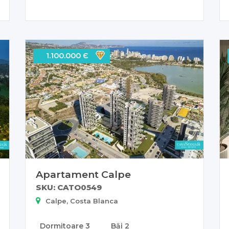
1.100.000 Є
Apartament Calpe
SKU: CATO0549
Calpe, Costa Blanca
Dormitoare
3
Băi
2