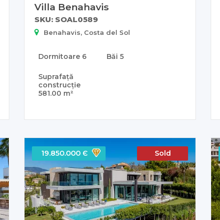
Villa Benahavis
SKU: SOAL0589
Benahavis, Costa del Sol
Dormitoare
6
Băi
5
Suprafață
construcție
581.00 m²
19.850.000 Є
Sold