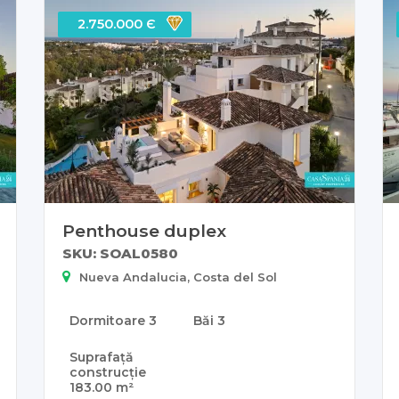
2.750.000 Є
Penthouse duplex
SKU: SOAL0580
Nueva Andalucia, Costa del Sol
Dormitoare
3
Băi
3
Suprafață
construcție
183.00 m²