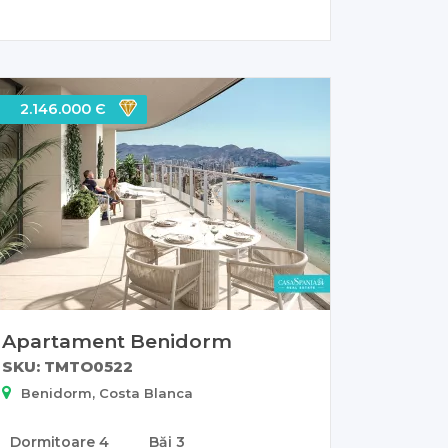
2.146.000 Є
Apartament Benidorm
SKU: TMTO0522
Benidorm, Costa Blanca
Dormitoare
4
Băi
3