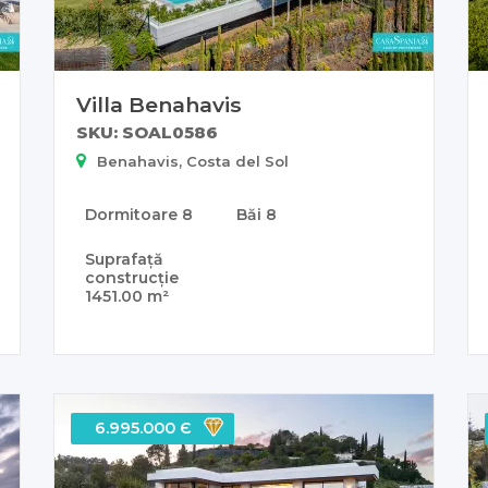
Villa Benahavis
SKU: SOAL0586
Benahavis, Costa del Sol
Dormitoare
8
Băi
8
Suprafață
construcție
1451.00 m²
6.995.000 Є