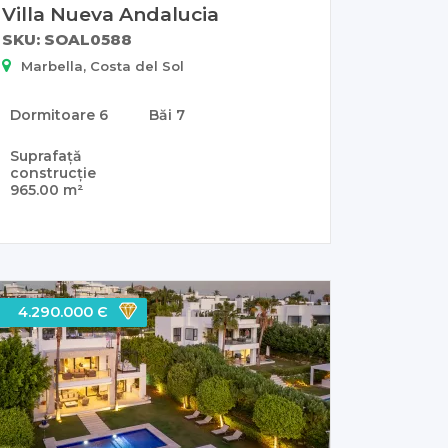
Villa Nueva Andalucia
SKU: SOAL0588
Marbella, Costa del Sol
Dormitoare
6
Băi
7
Suprafață
construcție
965.00 m²
4.290.000 Є