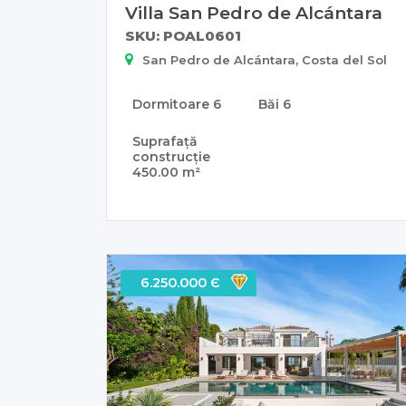
Villa San Pedro de Alcántara
SKU: POAL0601
San Pedro de Alcántara, Costa del Sol
Dormitoare
6
Băi
6
Suprafață
construcție
450.00 m²
6.250.000 Є