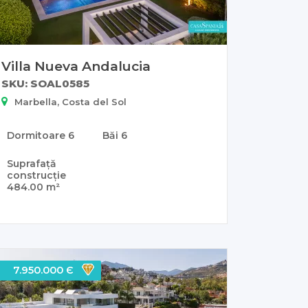
Villa Nueva Andalucia
SKU: SOAL0585
Marbella, Costa del Sol
Dormitoare
6
Băi
6
Suprafață
construcție
484.00 m²
7.950.000 Є