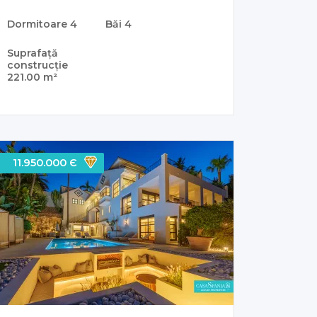
Dormitoare
4
Băi
4
Suprafață
construcție
221.00 m²
11.950.000 Є