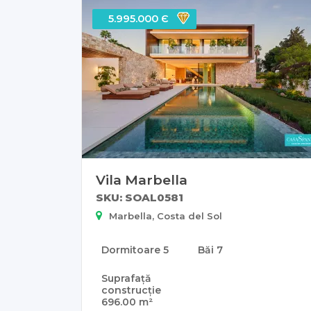
5.995.000 Є
Vila Marbella
SKU: SOAL0581
Marbella, Costa del Sol
Dormitoare
5
Băi
7
Suprafață
construcție
696.00 m²