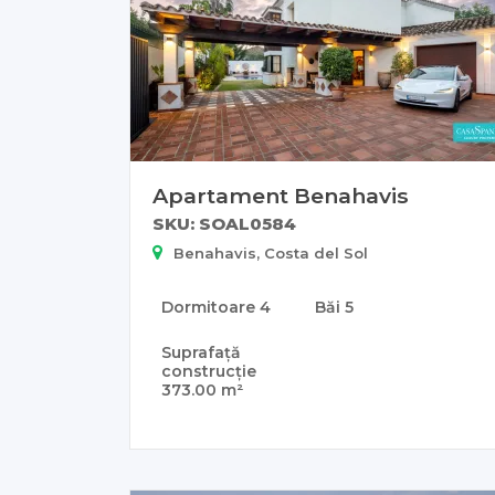
Apartament Benahavis
SKU: SOAL0584
Benahavis, Costa del Sol
Dormitoare
4
Băi
5
Suprafață
construcție
373.00 m²