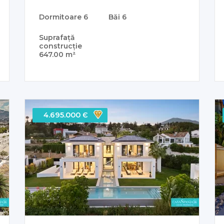
Dormitoare
6
Băi
6
Suprafață
construcție
647.00 m²
4.695.000 Є