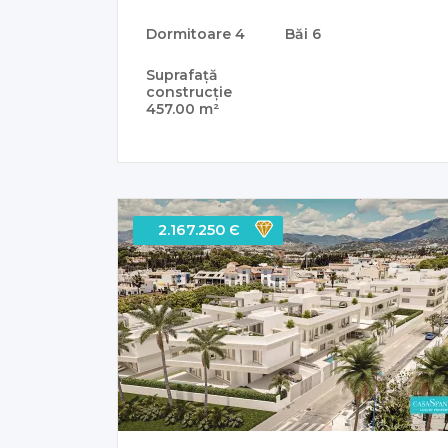
Dormitoare
4
Băi
6
Suprafață
construcție
457.00 m²
2.167.250 Є