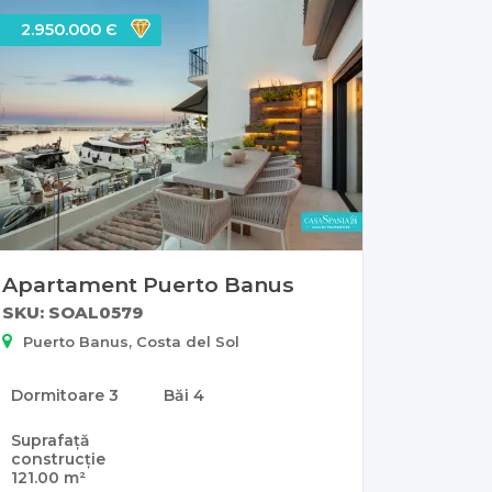
2.950.000 Є
Apartament Puerto Banus
SKU: SOAL0579
Puerto Banus, Costa del Sol
Dormitoare
3
Băi
4
Suprafață
construcție
121.00 m²