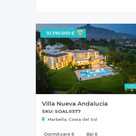
10.395.000 Є
Villa Nueva Andalucia
SKU: SOAL0577
Marbella, Costa del Sol
Dormitoare
6
Băi
6