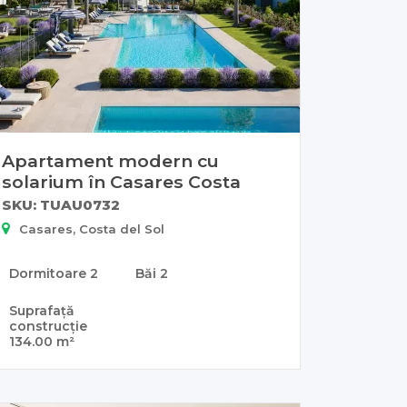
Apartament modern cu
solarium în Casares Costa
SKU: TUAU0732
Casares, Costa del Sol
Dormitoare
2
Băi
2
Suprafață
construcție
134.00 m²