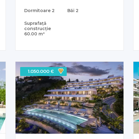
Dormitoare
2
Băi
2
Suprafață
construcție
60.00 m²
1.050.000 Є