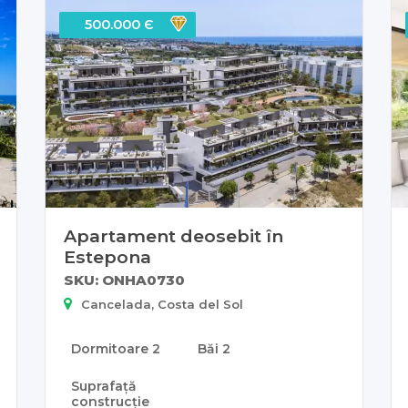
500.000 Є
Apartament deosebit în
Estepona
SKU: ONHA0730
Cancelada, Costa del Sol
Dormitoare
2
Băi
2
Suprafață
construcție