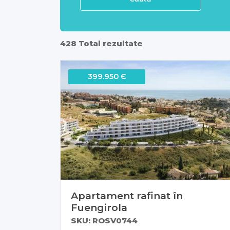
428 Total rezultate
399.950 Є
Apartament rafinat în
Fuengirola
SKU: ROSV0744