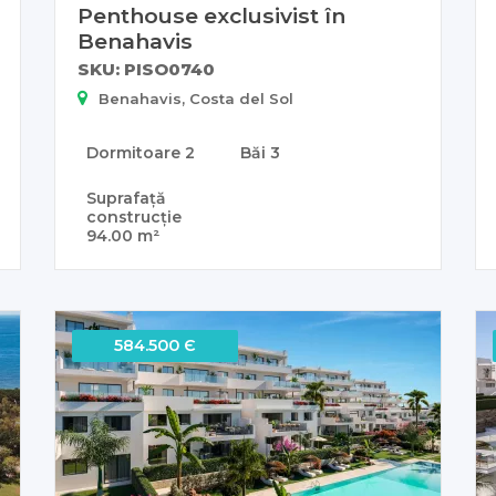
Penthouse exclusivist în
Benahavis
SKU: PISO0740
Benahavis, Costa del Sol
Dormitoare
2
Băi
3
Suprafață
construcție
94.00 m²
584.500 Є