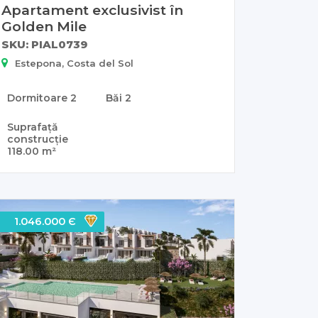
Apartament exclusivist în
Golden Mile
SKU: PIAL0739
Estepona, Costa del Sol
Dormitoare
2
Băi
2
Suprafață
construcție
118.00 m²
1.046.000 Є