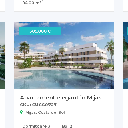
94.00 m²
385.000 Є
Apartament elegant în Mijas
SKU: CUCS0727
Mijas, Costa del Sol
Dormitoare
3
Băi
2