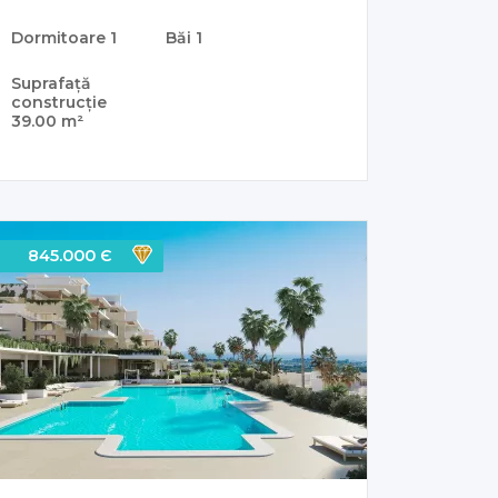
Dormitoare
1
Băi
1
Suprafață
construcție
39.00 m²
845.000 Є