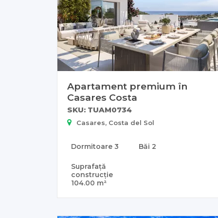
Apartament premium în
Casares Costa
SKU: TUAM0734
Casares, Costa del Sol
Dormitoare
3
Băi
2
Suprafață
construcție
104.00 m²