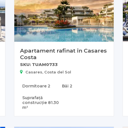
Apartament rafinat în Casares
Costa
SKU: TUAM0733
Casares, Costa del Sol
Dormitoare
2
Băi
2
Suprafață
construcție
81.30
m²