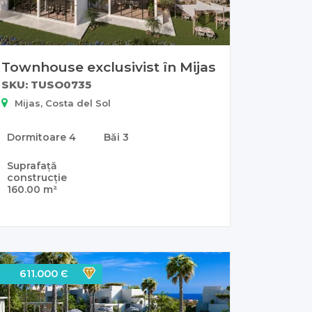
Townhouse exclusivist în Mijas
SKU: TUSO0735
Mijas, Costa del Sol
Dormitoare
4
Băi
3
Suprafață
construcție
160.00 m²
611.000 Є