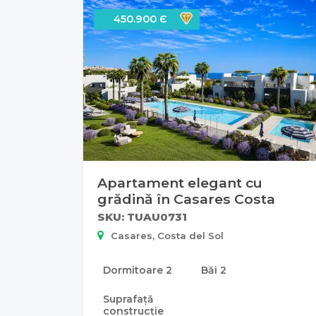
450.900 Є
Apartament elegant cu
grădină în Casares Costa
SKU: TUAU0731
Casares, Costa del Sol
Dormitoare
2
Băi
2
Suprafață
construcție