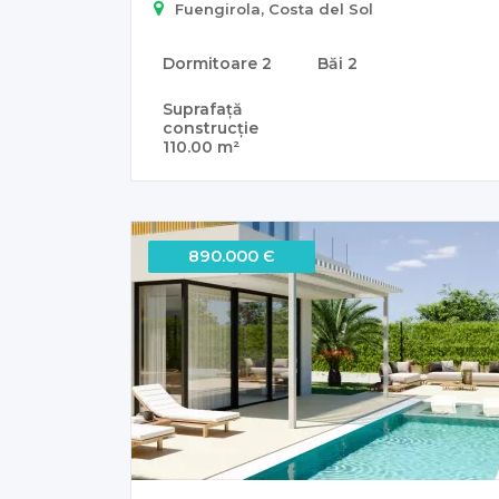
Fuengirola, Costa del Sol
Dormitoare
2
Băi
2
Suprafață
construcție
110.00 m²
890.000 Є