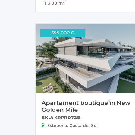
113.00 m²
599.000 Є
Apartament boutique în New
Golden Mile
SKU: KRPR0728
Estepona, Costa del Sol