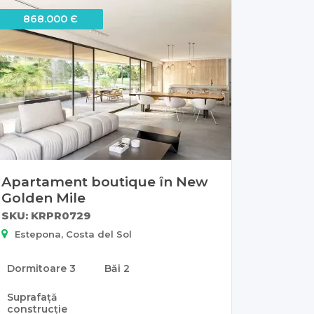
868.000 Є
Apartament boutique în New
Golden Mile
SKU: KRPR0729
Estepona, Costa del Sol
Dormitoare
3
Băi
2
Suprafață
construcție