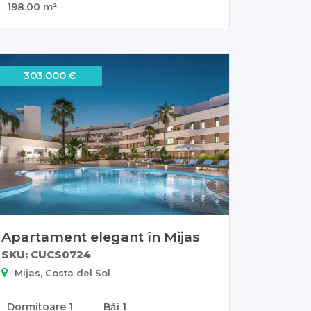
198.00 m²
303.000 Є
Apartament elegant în Mijas
SKU: CUCS0724
Mijas, Costa del Sol
Dormitoare
1
Băi
1