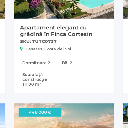
Apartament elegant cu
grădină în Finca Cortesín
SKU: TUTC0737
Casares, Costa del Sol
Dormitoare
2
Băi
2
Suprafață
construcție
111.00 m²
446.000 Є