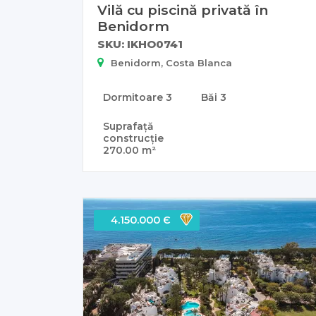
Vilă cu piscină privată în
Benidorm
SKU: IKHO0741
Benidorm, Costa Blanca
Dormitoare
3
Băi
3
Suprafață
construcție
270.00 m²
4.150.000 Є