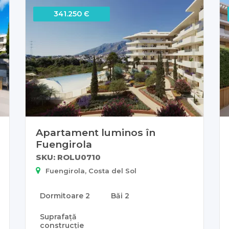
341.250 Є
Apartament luminos în
Fuengirola
SKU: ROLU0710
Fuengirola, Costa del Sol
Dormitoare
2
Băi
2
Suprafață
construcție