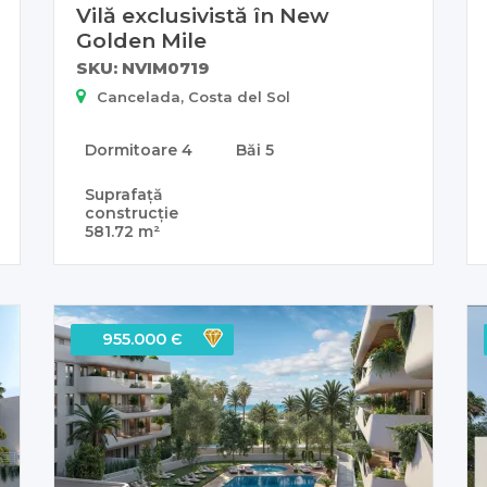
Vilă exclusivistă în New
Golden Mile
SKU: NVIM0719
Cancelada, Costa del Sol
Dormitoare
4
Băi
5
Suprafață
construcție
581.72 m²
955.000 Є