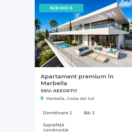
828.000 Є
Apartament premium în
Marbella
SKU: AESO0711
Marbella, Costa del Sol
Dormitoare
2
Băi
2
Suprafață
construcție