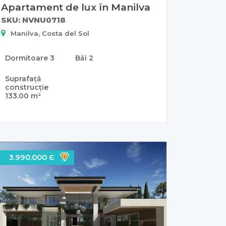
Apartament de lux în Manilva
SKU: NVNU0718
Manilva, Costa del Sol
Dormitoare
3
Băi
2
Suprafață
construcție
133.00 m²
3.990.000 Є