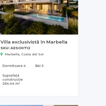
Villa exclusivistă în Marbella
SKU: AESO0712
Marbella, Costa del Sol
Dormitoare
4
Băi
5
Suprafață
construcție
264.44 m²