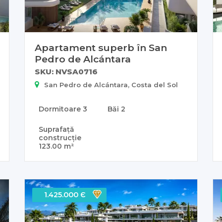
Apartament superb în San
Pedro de Alcántara
SKU: NVSA0716
San Pedro de Alcántara, Costa del Sol
Dormitoare
3
Băi
2
Suprafață
construcție
123.00 m²
1.425.000 Є