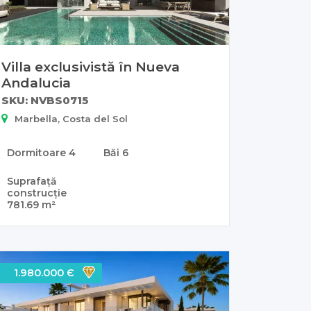
Villa exclusivistă în Nueva
Andalucia
SKU: NVBS0715
Marbella, Costa del Sol
Dormitoare
4
Băi
6
Suprafață
construcție
781.69 m²
1.980.000 Є