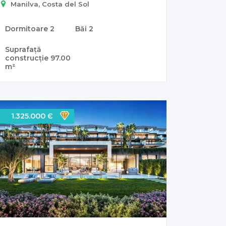
Manilva, Costa del Sol
Dormitoare
2
Băi
2
Suprafață
construcție
97.00
m²
1.325.000 Є