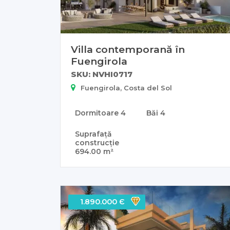
Villa contemporană în
Fuengirola
SKU: NVHI0717
Fuengirola, Costa del Sol
Dormitoare
4
Băi
4
Suprafață
construcție
694.00 m²
1.890.000 Є