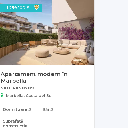
1.259.100 Є
Apartament modern în
Marbella
SKU: PIIS0709
Marbella, Costa del Sol
Dormitoare
3
Băi
3
Suprafață
construcție