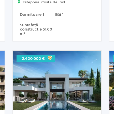
Estepona, Costa del Sol
Dormitoare
1
Băi
1
Suprafață
construcție
51.00
m²
2.400.000 Є