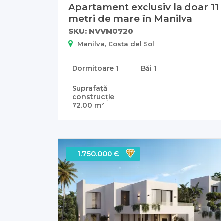
Apartament exclusiv la doar 11
metri de mare în Manilva
SKU: NVVM0720
Manilva, Costa del Sol
Dormitoare
1
Băi
1
Suprafață
construcție
72.00 m²
1.750.000 Є