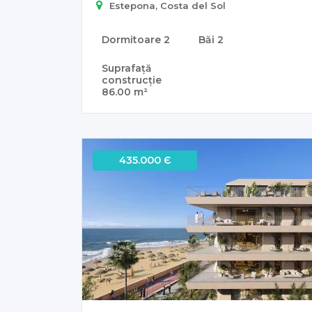
Estepona, Costa del Sol
Dormitoare
2
Băi
2
Suprafață
construcție
86.00 m²
435.000 Є