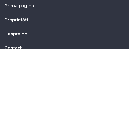
Prima pagina
Proprietăți
Despre noi
Contact
Newsletter
Pentru a primi noutati va invitam sa va inscrieti la
newsletterul nostru completand formularul alaturat!