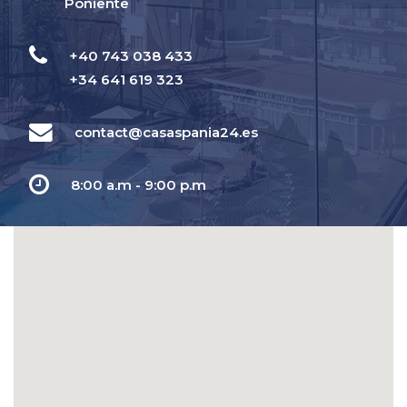
Poniente
+40 743 038 433
+34 641 619 323
contact@casaspania24.es
8:00 a.m - 9:00 p.m